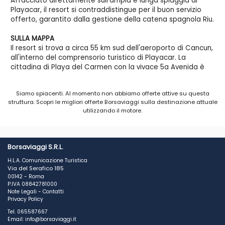
Affacciato direttamente sull'ampia e lunga spiaggia di
Playacar, il resort si contraddistingue per il buon servizio
offerto, garantito dalla gestione della catena spagnola Riu.
SULLA MAPPA
Il resort si trova a circa 55 km sud dell'aeroporto di Cancun,
all'interno del comprensorio turistico di Playacar. La
cittadina di Playa del Carmen con la vivace 5a Avenida è
raggiungibile a piedi con una bella passeggiata lungo un
viale alberato.
Siamo spiacenti. Al momento non abbiamo offerte attive su questa
struttura. Scopri le migliori offerte Borsaviaggi sulla destinazione attuale
A COLPO D'OCCHIO
utilizzando il motore.
In prima linea sulla spiaggia, il resort , completamente
rinnovato nel 2013, comprende l'edificio principale con la
reception e alcuni dei servizi comuni, e alcuni bianchi edifici
a tre piani dove si trovano le camere. Dai vialetti che
Borsaviaggi S.R.L.
collegano i blocchi si arriva alla zona delle piscine e
H.L.A. Comunicazione Turistica
all'ampia spiaggia.
Via del Serafico 185
00142 - Roma
SPIAGGIA E PISCINE
P.IVA 08842781000
L'ampia e lunga spiaggia di sabbia bianca e fine si trova
Note Legali
-
Contatti
Privacy Policy
proprio di fronte al resort. Tre piscine di cui una con bar
acquatico, piscina per bambini e vasca idromassaggio.
Tel. 065587667
Lettini e teli mare sono disponibili su cauzione in piscina e
Email: info@borsaviaggi.it