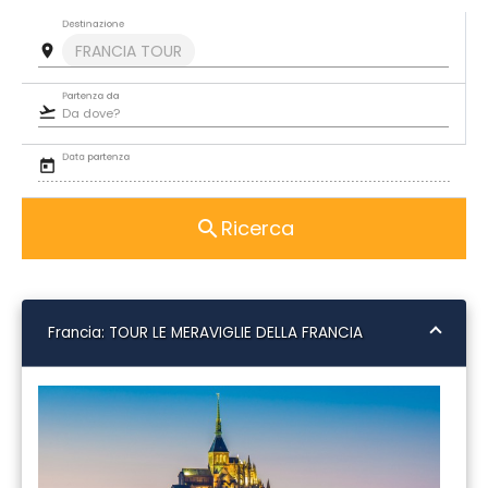
Destinazione
FRANCIA TOUR
room
Partenza da
flight_takeoff
Data partenza
today
Ricerca
search
Francia: TOUR LE MERAVIGLIE DELLA FRANCIA