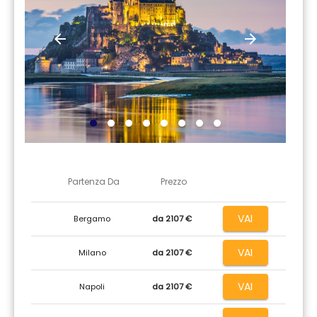
arrow_back
arrow_forward
Partenza Da
Prezzo
VAI
Bergamo
da 2107 €
VAI
Milano
da 2107 €
VAI
Napoli
da 2107 €