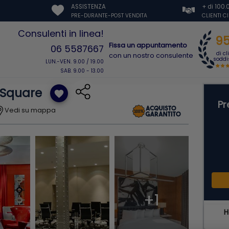
ASSISTENZA
+ di 100
PRE-DURANTE-POST VENDITA
CLIENTI C
Consulenti in linea!
9
Fissa un appuntamento
06 5587667
di cl
con un nostro consulente
soddis
LUN.-VEN. 9.00 / 19.00
SAB. 9.00 - 13.00
 Square
favorite
Pr
Vedi su mappa
+1
H