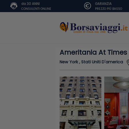
da 30 ANNI
GARANZIA
CONSULENTI ONLINE
PREZZO PIÙ BASSO
Ameritania At Times
New York , Stati Uniti D'america