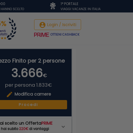
.000
1° PORTALE
I HANNO SCELTO
VIAGGI VACANZE IN ITALIA
5%
account_circle
Login / Iscriviti
ienti
fatti
OTTIENI CASHBACK
ezzo Finito per 2 persone
3.666
€
per persona 1.833€
edit
Modifica camere
Procedi
ai scelto un Offerta
PRIME
hai subito
220€
di vantaggi