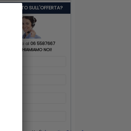
 SERVE AIUTO SULL'OFFERTA?
Chiamaci al
06 5587667
o
TI RICHIAMIAMO NOI!
me
*
gnome
*
lulare
*
il