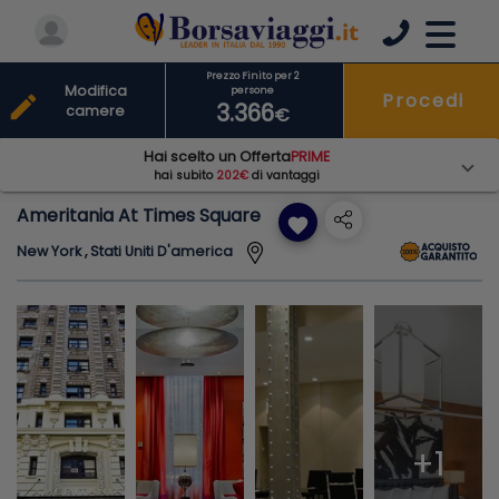
Prezzo Finito per 2
Modifica
persone
Procedi
edit
3.366
camere
€
Hai scelto un Offerta
PRIME
hai subito
202€
di vantaggi
Ameritania At Times Square
favorite
New York , Stati Uniti D'america
+1