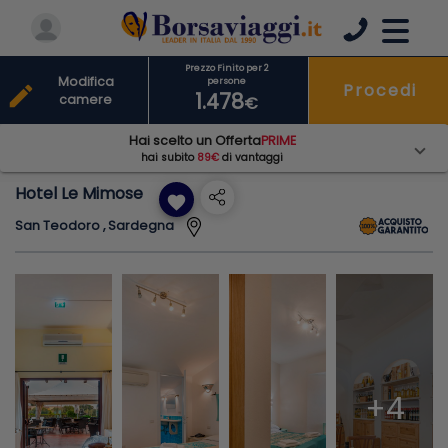
Prezzo Finito per 2
Modifica
persone
Procedi
edit
1.478
camere
€
Hai scelto un Offerta
PRIME
hai subito
89€
di vantaggi
Hotel Le Mimose
favorite
San Teodoro , Sardegna
+4