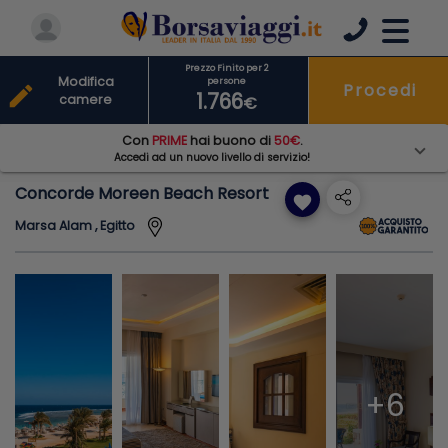
Prezzo Finito per 2
Modifica
persone
Procedi
edit
1.766
camere
€
Con
PRIME
hai buono di
50€
.
Accedi ad un nuovo livello di servizio!
Concorde Moreen Beach Resort
favorite
Marsa Alam , Egitto
+6