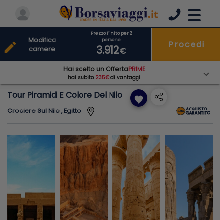
Prezzo Finito per 2
Modifica
persone
Procedi
edit
3.912
camere
€
Hai scelto un Offerta
PRIME
hai subito
235€
di vantaggi
Tour Piramidi E Colore Del Nilo
favorite
Crociere Sul Nilo , Egitto